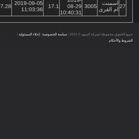
اسمنت
2019-09-05
7.28
17.1
08-29
3005
27
ام القرى
11:03:36
10:40:31
جميع الحقوق محفوظة لشركة السهم © 2014 |
سياسة الخصوصية
|
إخلاء المسئولية
|
الشروط والأحكام