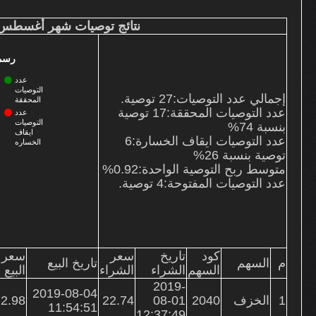
نتائج التوصيات
نتائج توصيات شهر أغسطس
من نحن
خدماتنا
رسم 
الأسعار وطرق السداد
عدد
اتصل بنا
التوصيات
إجمالي عدد التوصيات:27 توصية.
المحققة
الشكاوى
عدد التوصيات المحققة:
17
توصية
عدد
التوصيات
بنسبة 74%
ايقاف
عدد التوصيات ايقاف الخسارة:
6
الخساره
توصية بنسبة 26%
متوسط ربح التوصية الواحدة:0.92%
عدد التوصيات المفتوحة:
4
توصية.
كود
تاريخ
سعر
سعر
م
السهم
تاريخ البيع
السهم
الشراء
الشراء
البيع
2019-
2019-08-04
1
الخزف
2040
08-01
22.74
2.98
11:54:51
12:37:49