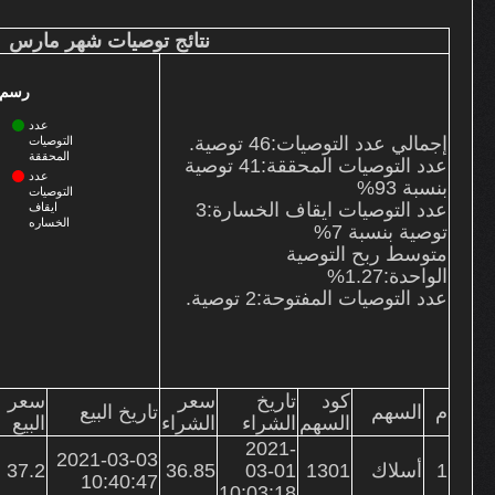
نتائج التوصيات
نتائج توصيات شهر مارس
من نحن
خدماتنا
رسم ب
الأسعار وطرق السداد
عدد
اتصل بنا
إجمالي عدد التوصيات:46 توصية.
التوصيات
المحققة
عدد التوصيات المحققة:
41
توصية
الشكاوى
عدد
بنسبة 93%
التوصيات
عدد التوصيات ايقاف الخسارة:
3
ايقاف
الخساره
توصية بنسبة 7%
متوسط ربح التوصية
الواحدة:1.27%
عدد التوصيات المفتوحة:
2
توصية.
كود
تاريخ
سعر
سعر
م
السهم
تاريخ البيع
السهم
الشراء
الشراء
البيع
2021-
2021-03-03
1
أسلاك
1301
03-01
36.85
37.2
10:40:47
10:03:18