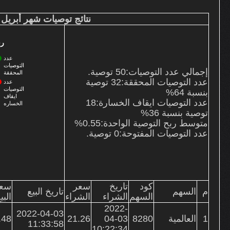
نتائج التوصيات
نتائج توصيات شهر أبريل
من نحن
خدماتنا
رس
الأسعار وطرق السداد
عدد
اتصل بنا
التوصيات
إجمالي عدد التوصيات:50 توصية.
المحققة
الشكاوى
عدد التوصيات المحققة:
32
توصية
عدد
التوصيات
بنسبة 64%
ايقاف
عدد التوصيات ايقاف الخسارة:
18
الخساره
توصية بنسبة 36%
متوسط ربح التوصية الواحدة:0.55%
عدد التوصيات المفتوحة:
0
توصية.
كود
تاريخ
سعر
سع
م
السهم
تاريخ البيع
السهم
الشراء
الشراء
البي
2022-
2022-04-03
1
العالمية
8280
04-03
21.26
.48
11:33:58
10:22:34